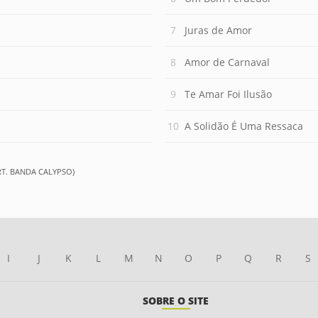
Juras de Amor
Amor de Carnaval
Te Amar Foi Ilusão
A Solidão É Uma Ressaca
T. BANDA CALYPSO)
I
J
K
L
M
N
O
P
Q
R
S
SOBRE O SITE