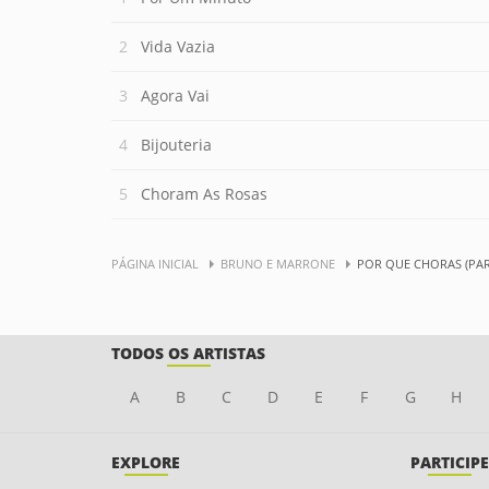
Vida Vazia
Agora Vai
Bijouteria
Choram As Rosas
PÁGINA INICIAL
BRUNO E MARRONE
POR QUE CHORAS (PAR
TODOS OS ARTISTAS
A
B
C
D
E
F
G
H
EXPLORE
PARTICIPE