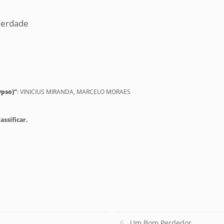
 verdade
ypso)"
: VINICIUS MIRANDA, MARCELO MORAES
assificar.
Um Bom Perdedor