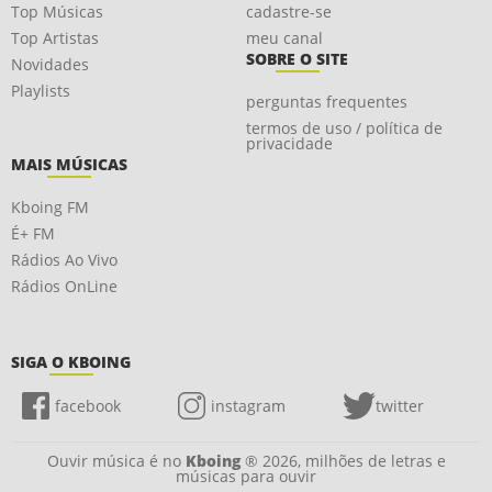
Top Músicas
cadastre-se
Top Artistas
meu canal
SOBRE O SITE
Novidades
Playlists
perguntas frequentes
termos de uso / política de
privacidade
MAIS MÚSICAS
Kboing FM
É+ FM
Rádios Ao Vivo
Rádios OnLine
SIGA O KBOING
facebook
instagram
twitter
Ouvir música é no
Kboing
® 2026, milhões de letras e
músicas para ouvir