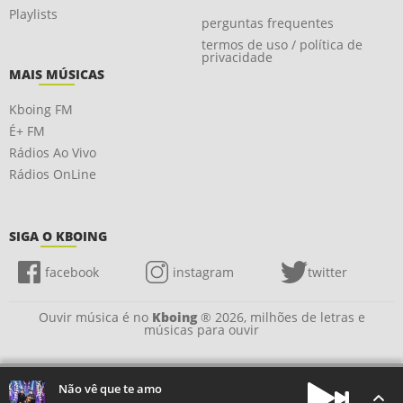
Playlists
perguntas frequentes
termos de uso / política de
privacidade
MAIS MÚSICAS
Kboing FM
É+ FM
Rádios Ao Vivo
Rádios OnLine
SIGA O KBOING
facebook
instagram
twitter
Ouvir música é no
Kboing
® 2026, milhões de letras e
músicas para ouvir
Não vê que te amo