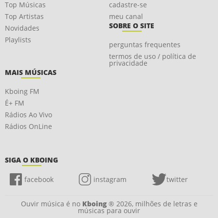
Top Músicas
cadastre-se
Top Artistas
meu canal
SOBRE O SITE
Novidades
Playlists
perguntas frequentes
termos de uso / política de
privacidade
MAIS MÚSICAS
Kboing FM
É+ FM
Rádios Ao Vivo
Rádios OnLine
SIGA O KBOING
facebook
instagram
twitter
Ouvir música é no
Kboing
® 2026, milhões de letras e
músicas para ouvir