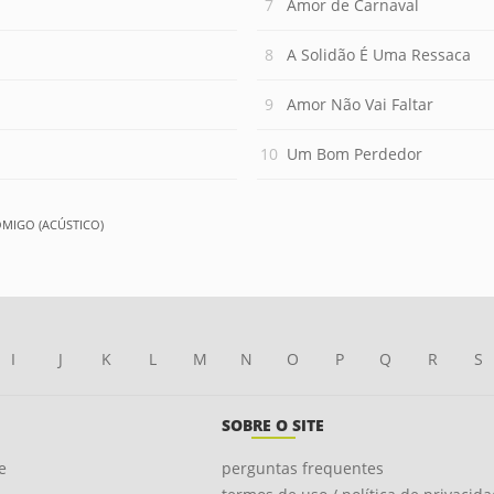
Amor de Carnaval
A Solidão É Uma Ressaca
Amor Não Vai Faltar
Um Bom Perdedor
OMIGO (ACÚSTICO)
I
J
K
L
M
N
O
P
Q
R
S
SOBRE O SITE
e
perguntas frequentes