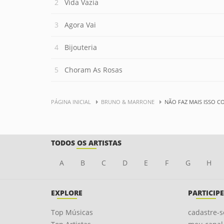
Vida Vazia
Agora Vai
Bijouteria
Choram As Rosas
PÁGINA INICIAL
BRUNO & MARRONE
NÃO FAZ MAIS ISSO C
TODOS OS ARTISTAS
A
B
C
D
E
F
G
H
EXPLORE
PARTICIPE
Top Músicas
cadastre-s