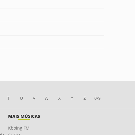
T
U
V
W
X
Y
Z
0/9
MAIS MÚSICAS
Kboing FM