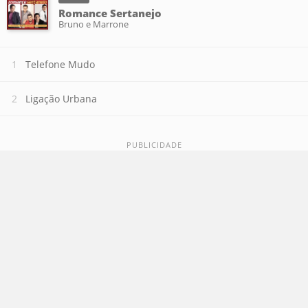
Romance Sertanejo
Bruno e Marrone
Telefone Mudo
Ligação Urbana