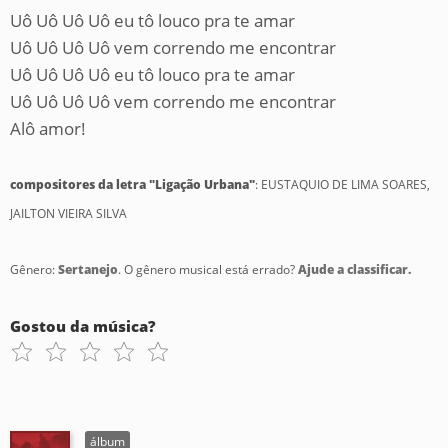
Uô Uô Uô Uô eu tô louco pra te amar
Uô Uô Uô Uô vem correndo me encontrar
Uô Uô Uô Uô eu tô louco pra te amar
Uô Uô Uô Uô vem correndo me encontrar
Alô amor!
compositores da letra "Ligação Urbana"
: EUSTAQUIO DE LIMA SOARES,
JAILTON VIEIRA SILVA
Gênero:
Sertanejo
. O gênero musical está errado?
Ajude a classificar.
Gostou da música?
álbum