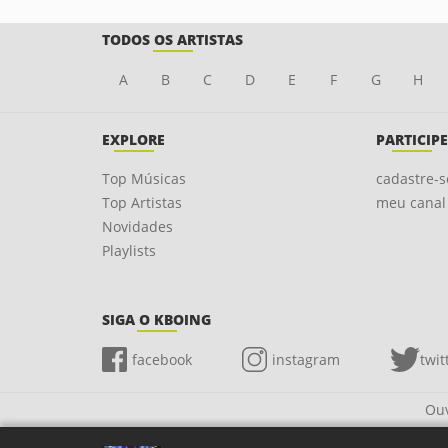
TODOS OS ARTISTAS
A
B
C
D
E
F
G
H
EXPLORE
PARTICIPE
Top Músicas
cadastre-s
Top Artistas
meu canal
Novidades
Playlists
SIGA O KBOING
facebook
instagram
twit
Ouv