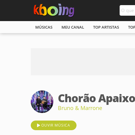
MÚSICAS
MEU CANAL
TOP ARTISTAS
TO
Chorão Apaix
Bruno & Marrone
OUVIR MÚSICA