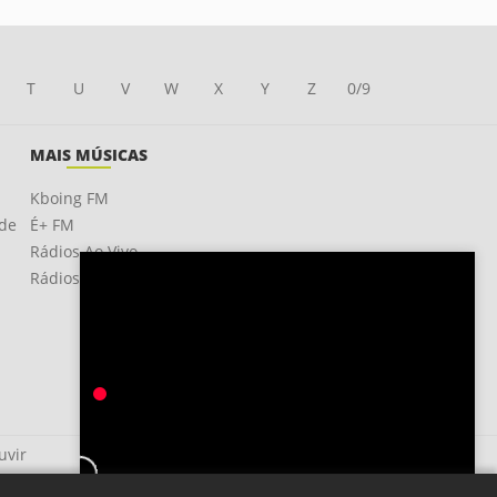
T
U
V
W
X
Y
Z
0/9
MAIS MÚSICAS
Kboing FM
ade
É+ FM
Rádios Ao Vivo
Rádios OnLine
uvir
Chorão Apaixonado