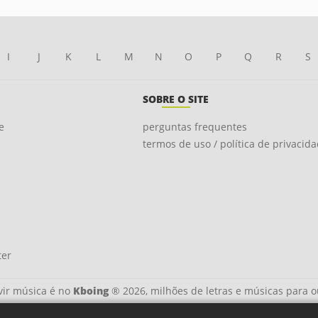
I
J
K
L
M
N
O
P
Q
R
S
SOBRE O SITE
e
perguntas frequentes
termos de uso / política de privacid
ter
ir música é no
Kboing
® 2026, milhões de letras e músicas para o