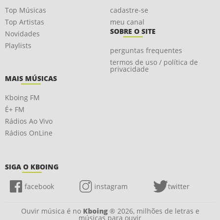
Top Músicas
cadastre-se
Top Artistas
meu canal
SOBRE O SITE
Novidades
Playlists
perguntas frequentes
termos de uso / política de
privacidade
MAIS MÚSICAS
Kboing FM
É+ FM
Rádios Ao Vivo
Rádios OnLine
SIGA O KBOING
facebook
instagram
twitter
Ouvir música é no
Kboing
® 2026, milhões de letras e
músicas para ouvir