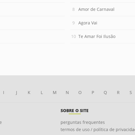
Amor de Carnaval
Agora Vai
Te Amar Foi Ilusão
I
J
K
L
M
N
O
P
Q
R
S
SOBRE O SITE
e
perguntas frequentes
termos de uso / política de privacid