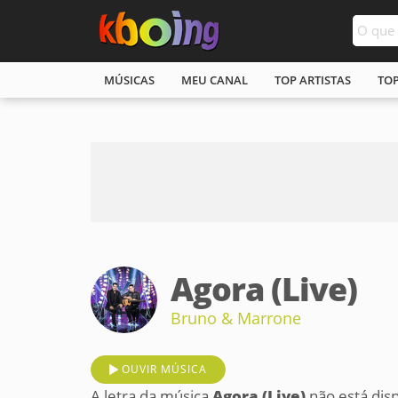
MÚSICAS
MEU CANAL
TOP ARTISTAS
TO
Agora (Live)
Bruno & Marrone
OUVIR MÚSICA
A letra da música
Agora (Live)
não está dis