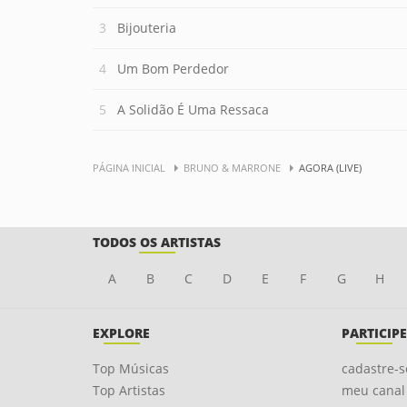
Bijouteria
Um Bom Perdedor
A Solidão É Uma Ressaca
PÁGINA INICIAL
BRUNO & MARRONE
AGORA (LIVE)
TODOS OS ARTISTAS
A
B
C
D
E
F
G
H
EXPLORE
PARTICIPE
Top Músicas
cadastre-s
Top Artistas
meu canal