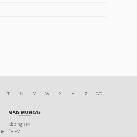
T
U
V
W
X
Y
Z
0/9
MAIS MÚSICAS
Kboing FM
ade
É+ FM