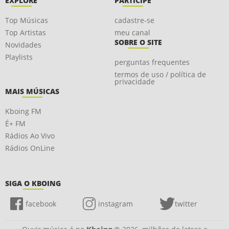
EXPLORE
PARTICIPE
Top Músicas
cadastre-se
Top Artistas
meu canal
SOBRE O SITE
Novidades
Playlists
perguntas frequentes
termos de uso / política de
privacidade
MAIS MÚSICAS
Kboing FM
É+ FM
Rádios Ao Vivo
Rádios OnLine
SIGA O KBOING
facebook
instagram
twitter