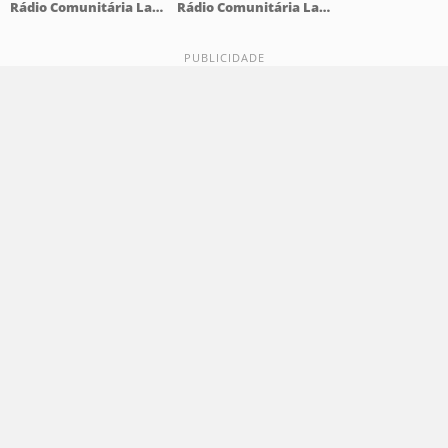
Rádio Comunitária Lajeado FM 98.1
Rádio Comunitária Lajeado FM 98.1