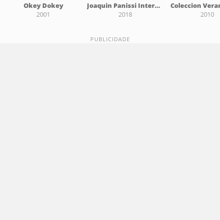
Okey Dokey
Joaquin Panissi Interpreta a Boom Boom Kid, Vol. 1
Coleccion Vera
2001
2018
2010