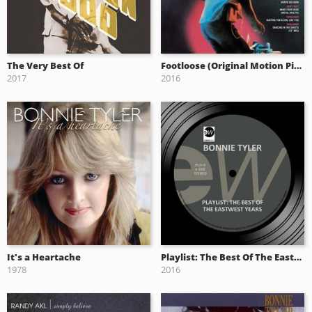
The Very Best Of
Footloose (Original Motion Picture Soundtrack)
2017
2016
It's a Heartache
Playlist: The Best Of The EastWest Years
1978
2016