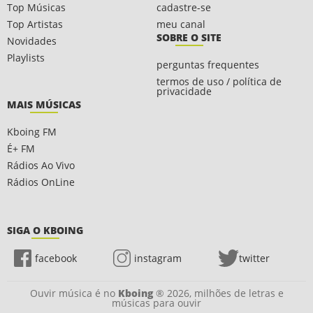
Top Músicas
cadastre-se
Top Artistas
meu canal
SOBRE O SITE
Novidades
Playlists
perguntas frequentes
termos de uso / política de
privacidade
MAIS MÚSICAS
Kboing FM
É+ FM
Rádios Ao Vivo
Rádios OnLine
SIGA O KBOING
facebook
instagram
twitter
Ouvir música é no
Kboing
® 2026, milhões de letras e
músicas para ouvir