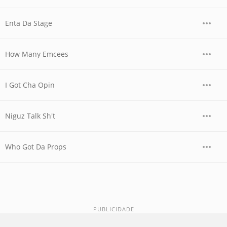
Enta Da Stage
How Many Emcees
I Got Cha Opin
Niguz Talk Sh't
Who Got Da Props