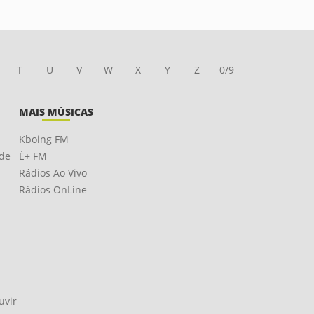
T
U
V
W
X
Y
Z
0/9
MAIS MÚSICAS
Kboing FM
ade
É+ FM
Rádios Ao Vivo
Rádios OnLine
uvir