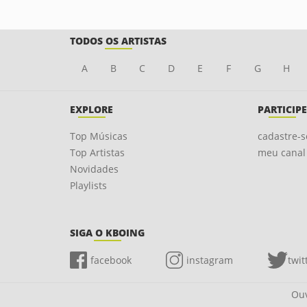
TODOS OS ARTISTAS
A
B
C
D
E
F
G
H
EXPLORE
PARTICIPE
Top Músicas
cadastre-s
Top Artistas
meu canal
Novidades
Playlists
SIGA O KBOING
facebook
instagram
twit
Ouv