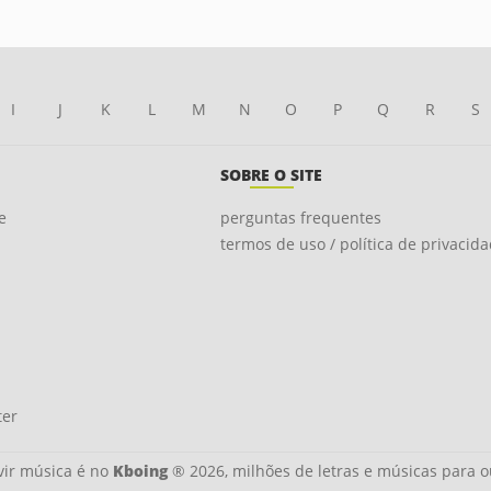
I
J
K
L
M
N
O
P
Q
R
S
SOBRE O SITE
e
perguntas frequentes
termos de uso / política de privacid
ter
ir música é no
Kboing
® 2026, milhões de letras e músicas para o