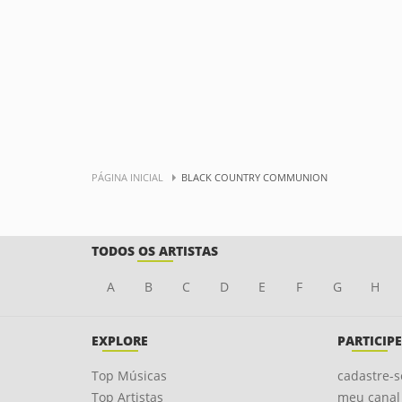
PÁGINA INICIAL
BLACK COUNTRY COMMUNION
TODOS OS ARTISTAS
A
B
C
D
E
F
G
H
EXPLORE
PARTICIPE
Top Músicas
cadastre-s
Top Artistas
meu canal