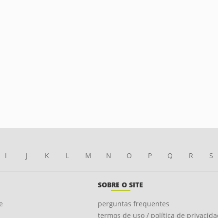
I
J
K
L
M
N
O
P
Q
R
S
SOBRE O SITE
e
perguntas frequentes
termos de uso / política de privacid