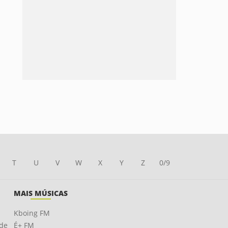
T
U
V
W
X
Y
Z
0/9
MAIS MÚSICAS
Kboing FM
ade
É+ FM