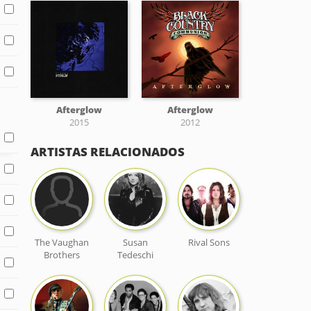
Afterglow
Afterglow
2015
2012
ARTISTAS RELACIONADOS
The Vaughan
Susan
Rival Sons
Brothers
Tedeschi