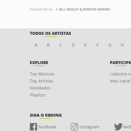
PÁGINA INICIAL
BILL MEDLEY & JENNIFER WARNES
TODOS OS ARTISTAS
A
B
C
D
E
F
G
H
EXPLORE
PARTICIPE
Top Músicas
cadastre-s
Top Artistas
meu canal
Novidades
Playlists
SIGA O KBOING
facebook
instagram
twit