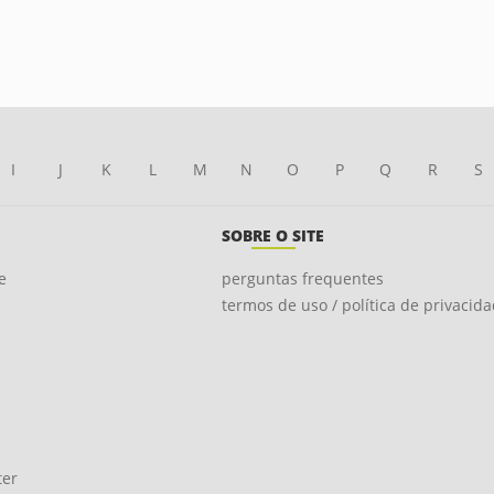
I
J
K
L
M
N
O
P
Q
R
S
SOBRE O SITE
e
perguntas frequentes
termos de uso / política de privacid
ter