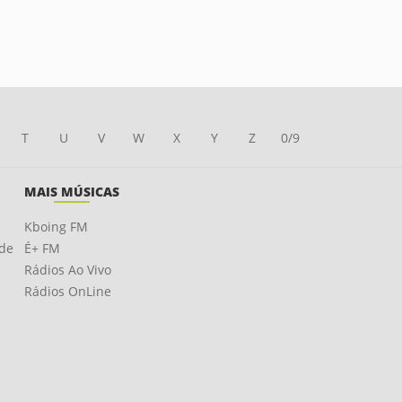
T
U
V
W
X
Y
Z
0/9
MAIS MÚSICAS
Kboing FM
ade
É+ FM
Rádios Ao Vivo
Rádios OnLine