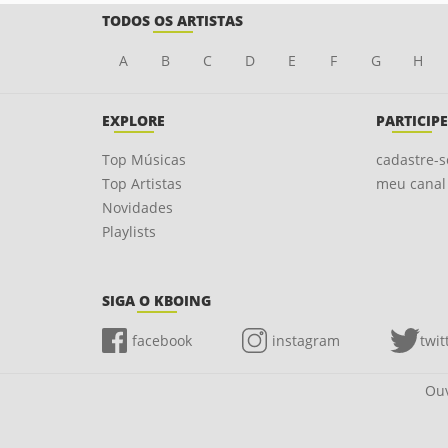
TODOS OS ARTISTAS
A
B
C
D
E
F
G
H
EXPLORE
PARTICIPE
Top Músicas
cadastre-s
Top Artistas
meu canal
Novidades
Playlists
SIGA O KBOING
facebook
instagram
twit
Ouv