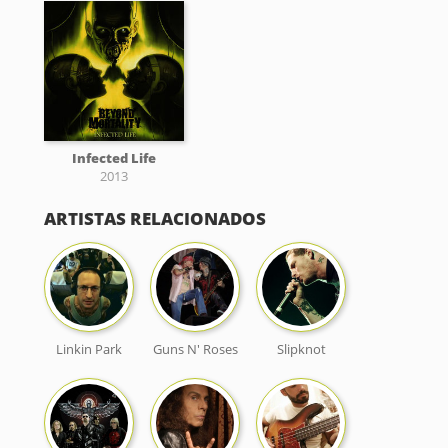
Infected Life
2013
ARTISTAS RELACIONADOS
Linkin Park
Guns N' Roses
Slipknot