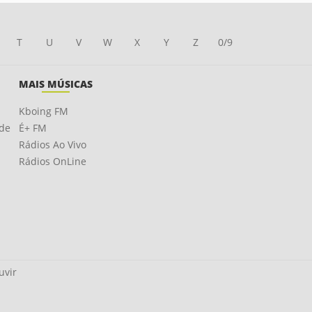
T
U
V
W
X
Y
Z
0/9
MAIS MÚSICAS
Kboing FM
ade
É+ FM
Rádios Ao Vivo
Rádios OnLine
uvir