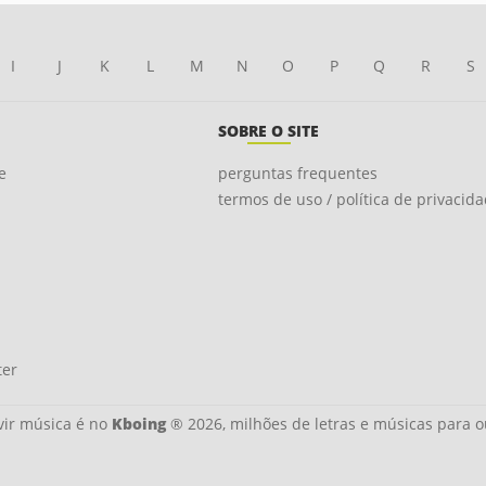
I
J
K
L
M
N
O
P
Q
R
S
SOBRE O SITE
e
perguntas frequentes
termos de uso / política de privacid
ter
ir música é no
Kboing
® 2026, milhões de letras e músicas para o