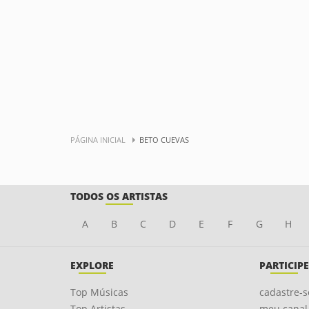
PÁGINA INICIAL
BETO CUEVAS
TODOS OS ARTISTAS
A
B
C
D
E
F
G
H
EXPLORE
PARTICIPE
Top Músicas
cadastre-s
Top Artistas
meu canal