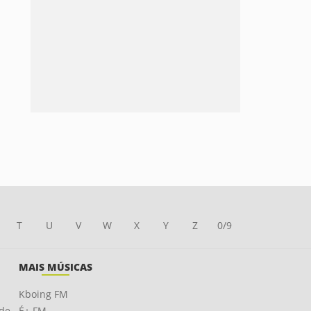
T
U
V
W
X
Y
Z
0/9
MAIS MÚSICAS
Kboing FM
ade
É+ FM