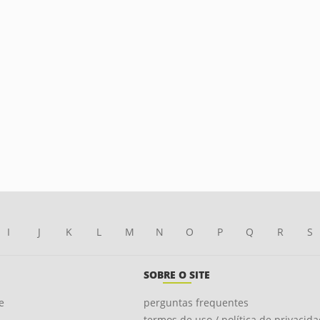
I
J
K
L
M
N
O
P
Q
R
S
SOBRE O SITE
e
perguntas frequentes
termos de uso / política de privacid