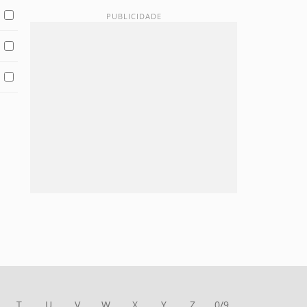
T
U
V
W
X
Y
Z
0/9