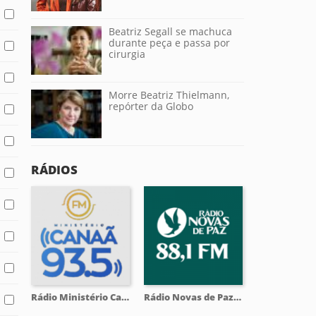
Beatriz Segall se machuca
durante peça e passa por
cirurgia
Morre Beatriz Thielmann,
repórter da Globo
RÁDIOS
Rádio Ministério Canaã 93.5 FM
Rádio Novas de Paz 88.1 FM