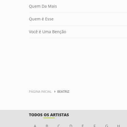
Quem Da Mais
Quem é Esse
Você é Uma Benção
PÁGINA INICIAL
BEATRIZ
TODOS OS ARTISTAS
A
B
C
D
E
F
G
H