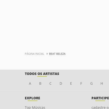
PÁGINA INICIAL
BEAT BELEZA
TODOS OS ARTISTAS
A
B
C
D
E
F
G
H
EXPLORE
PARTICIPE
Top Músicas
cadastre-s