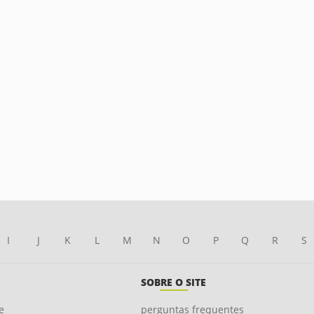
I
J
K
L
M
N
O
P
Q
R
S
SOBRE O SITE
e
perguntas frequentes