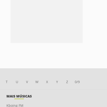
T
U
V
W
X
Y
Z
0/9
MAIS MÚSICAS
Kboing FM