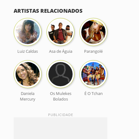
ARTISTAS RELACIONADOS
Luiz Caldas
Asa de Águia
Parangolé
Daniela
Os Mulekes
É O Tchan
Mercury
Bolados