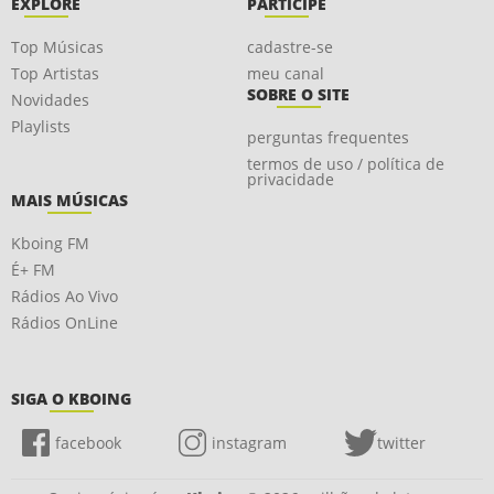
EXPLORE
PARTICIPE
Top Músicas
cadastre-se
Top Artistas
meu canal
SOBRE O SITE
Novidades
Playlists
perguntas frequentes
termos de uso / política de
privacidade
MAIS MÚSICAS
Kboing FM
É+ FM
Rádios Ao Vivo
Rádios OnLine
SIGA O KBOING
facebook
instagram
twitter