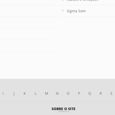
Sigma Som
I
J
K
L
M
N
O
P
Q
R
S
SOBRE O SITE