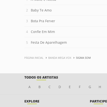
Baby Te Amo
Bota Pra Ferver
Confie Em Mim
Festa De Aparelhagem
PÁGINA INICIAL
BANDA MEGA VOX
SIGMA SOM
TODOS OS ARTISTAS
A
B
C
D
E
F
G
H
EXPLORE
PARTICIPE