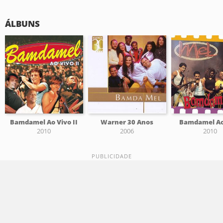
ÁLBUNS
Bamdamel Ao Vivo II
Warner 30 Anos
Bamdamel Ao
2010
2006
2010