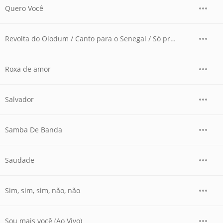
Quero Você
Revolta do Olodum / Canto para o Senegal / Só pra Vê o Ylê Passar / Eu Sou Negão / Alfabeto do Negão
Roxa de amor
Salvador
Samba De Banda
Saudade
Sim, sim, sim, não, não
Sou mais você (Ao Vivo)