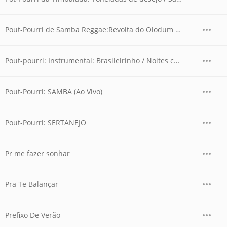
Pout-Pourri de Samba Reggae:Revolta do Olodum / Canto para o Senegal / Só pra Vê o Ylê Passar / Eu Sou Negão / Alfabeto do Negão
Pout-pourri: Instrumental: Brasileirinho / Noites cariocas (Minhas noites sem sono) / Tico-tico no fubá
Pout-Pourri: SAMBA (Ao Vivo)
Pout-Pourri: SERTANEJO
Pr me fazer sonhar
Pra Te Balançar
Prefixo De Verão