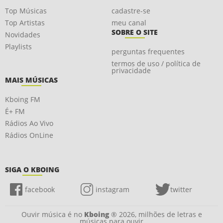
Top Músicas
cadastre-se
Top Artistas
meu canal
SOBRE O SITE
Novidades
Playlists
perguntas frequentes
termos de uso / política de
privacidade
MAIS MÚSICAS
Kboing FM
É+ FM
Rádios Ao Vivo
Rádios OnLine
SIGA O KBOING
facebook
instagram
twitter
Ouvir música é no
Kboing
® 2026, milhões de letras e
músicas para ouvir