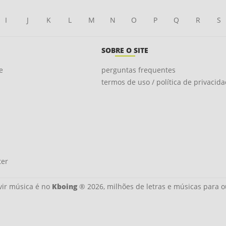
I
J
K
L
M
N
O
P
Q
R
S
SOBRE O SITE
e
perguntas frequentes
termos de uso / política de privacid
ter
ir música é no
Kboing
® 2026, milhões de letras e músicas para o