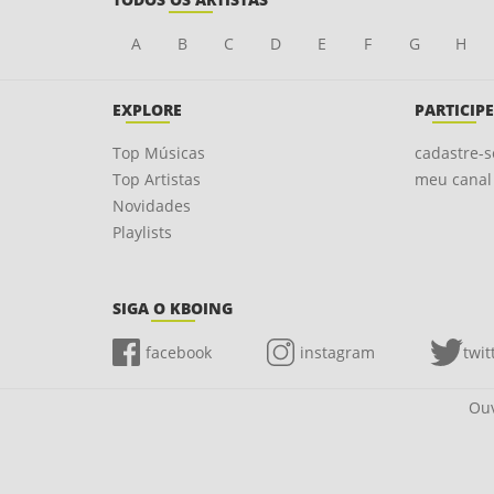
A
B
C
D
E
F
G
H
EXPLORE
PARTICIPE
Top Músicas
cadastre-s
Top Artistas
meu canal
Novidades
Playlists
SIGA O KBOING
facebook
instagram
twit
Ouv