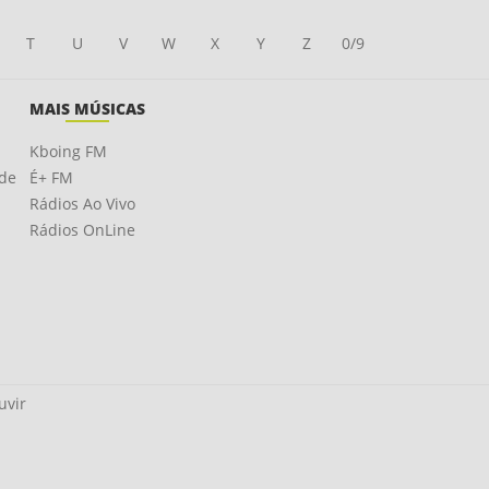
T
U
V
W
X
Y
Z
0/9
MAIS MÚSICAS
Kboing FM
ade
É+ FM
Rádios Ao Vivo
Rádios OnLine
uvir