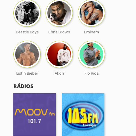
Beastie Boys
Chris Brown
Eminem
Justin Bieber
Akon
Flo Rida
RÁDIOS