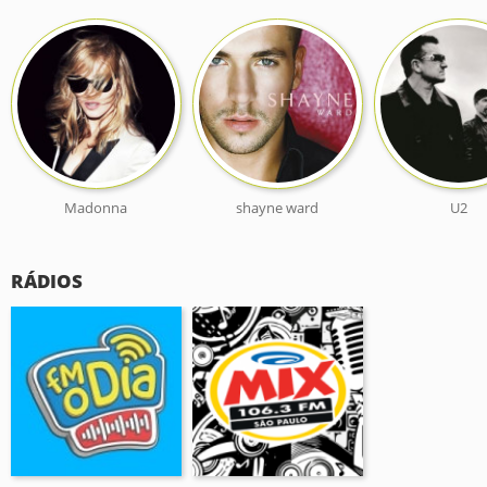
Madonna
shayne ward
U2
RÁDIOS