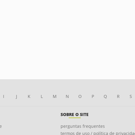
I
J
K
L
M
N
O
P
Q
R
S
SOBRE O SITE
e
perguntas frequentes
termos de uso / política de privacid