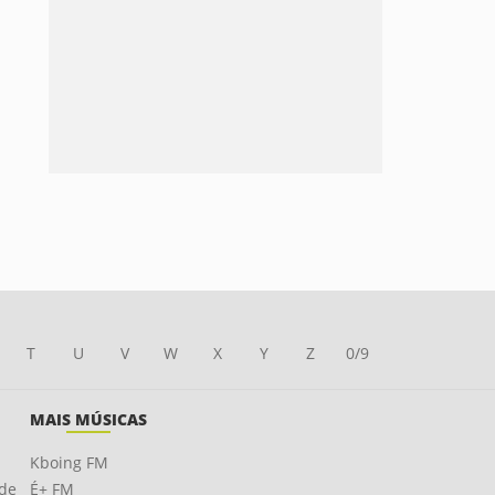
T
U
V
W
X
Y
Z
0/9
MAIS MÚSICAS
Kboing FM
ade
É+ FM