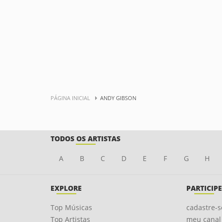
PÁGINA INICIAL
ANDY GIBSON
TODOS OS ARTISTAS
A
B
C
D
E
F
G
H
EXPLORE
PARTICIPE
Top Músicas
cadastre-s
Top Artistas
meu canal