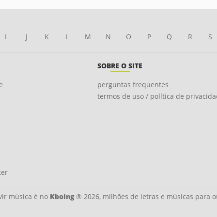
I
J
K
L
M
N
O
P
Q
R
S
SOBRE O SITE
e
perguntas frequentes
termos de uso / política de privacid
ter
ir música é no
Kboing
® 2026, milhões de letras e músicas para o