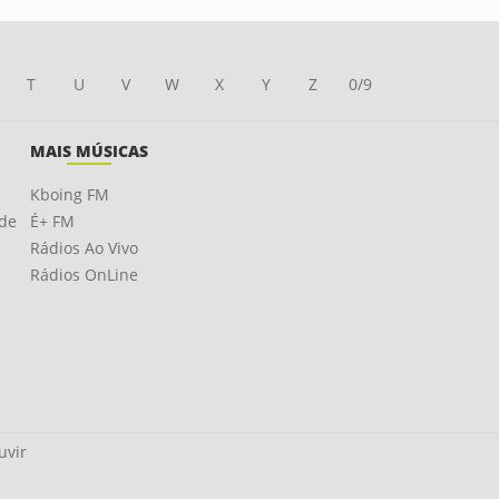
T
U
V
W
X
Y
Z
0/9
MAIS MÚSICAS
Kboing FM
ade
É+ FM
Rádios Ao Vivo
Rádios OnLine
uvir