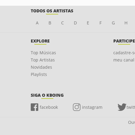
TODOS OS ARTISTAS
A
B
C
D
E
F
G
H
EXPLORE
PARTICIPE
Top Músicas
cadastre-s
Top Artistas
meu canal
Novidades
Playlists
SIGA O KBOING
facebook
instagram
twit
Ouv