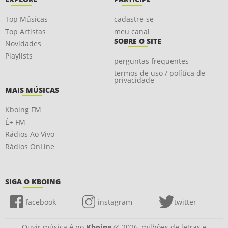
Top Músicas
cadastre-se
Top Artistas
meu canal
SOBRE O SITE
Novidades
Playlists
perguntas frequentes
termos de uso / política de
privacidade
MAIS MÚSICAS
Kboing FM
É+ FM
Rádios Ao Vivo
Rádios OnLine
SIGA O KBOING
facebook
instagram
twitter
Ouvir música é no
Kboing
® 2026, milhões de letras e