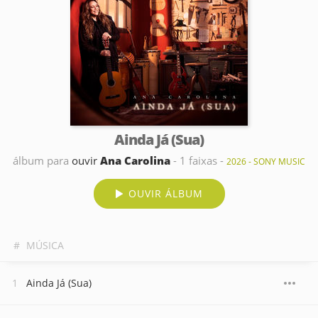
Ainda Já (Sua)
álbum para
ouvir
Ana Carolina
- 1 faixas -
2026 - SONY MUSIC
OUVIR ÁLBUM
#
MÚSICA
Ainda Já (Sua)