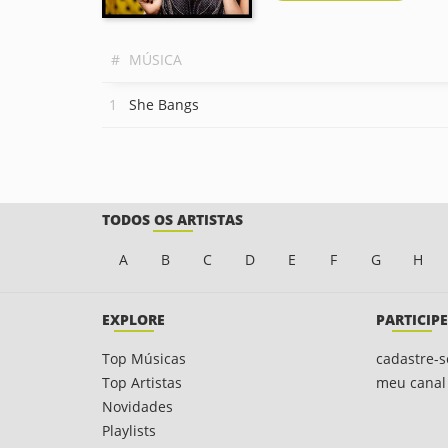
#
MÚSICA
She Bangs
TODOS OS ARTISTAS
A
B
C
D
E
F
G
H
EXPLORE
PARTICIPE
Top Músicas
cadastre-s
Top Artistas
meu canal
Novidades
Playlists