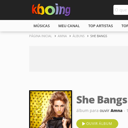
MÚSICAS
MEU CANAL
TOP ARTISTAS
TO
PÁGINA INICIAL
AMNA
ÁLBUNS
SHE BANGS
She Bangs
álbum para
ouvir
Amna
- 
OUVIR ÁLBUM