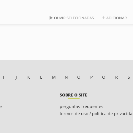
OUVIR SELECIONADAS
ADICIONAR
I
J
K
L
M
N
O
P
Q
R
S
SOBRE O SITE
e
perguntas frequentes
termos de uso / política de privacid