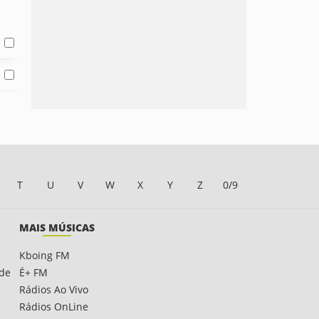
T
U
V
W
X
Y
Z
0/9
MAIS MÚSICAS
Kboing FM
ade
É+ FM
Rádios Ao Vivo
Rádios OnLine