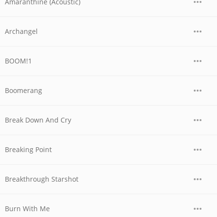
Amaranthine (Acoustic)
Archangel
BOOM!1
Boomerang
Break Down And Cry
Breaking Point
Breakthrough Starshot
Burn With Me