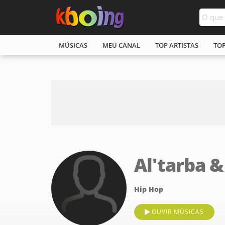
MÚSICAS
MEU CANAL
TOP ARTISTAS
TO
Al'tarba &
Hip Hop
OUVIR MÚSICAS