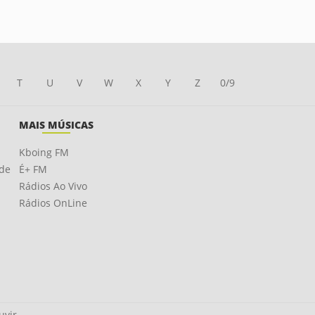
T
U
V
W
X
Y
Z
0/9
MAIS MÚSICAS
Kboing FM
ade
É+ FM
Rádios Ao Vivo
Rádios OnLine
uvir