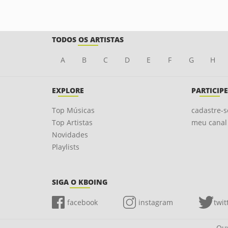
TODOS OS ARTISTAS
A
B
C
D
E
F
G
H
EXPLORE
PARTICIPE
Top Músicas
cadastre-s
Top Artistas
meu canal
Novidades
Playlists
SIGA O KBOING
facebook
instagram
twit
Ouv