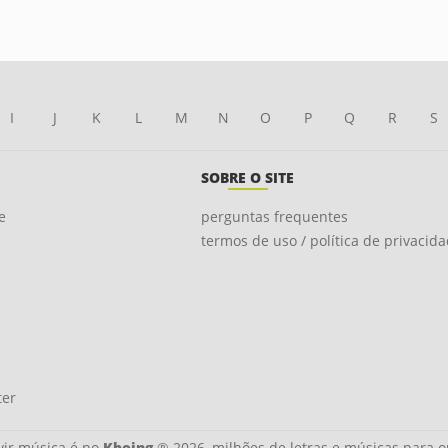
I
J
K
L
M
N
O
P
Q
R
S
SOBRE O SITE
e
perguntas frequentes
termos de uso / política de privacid
ter
ir música é no
Kboing
® 2026, milhões de letras e músicas para o