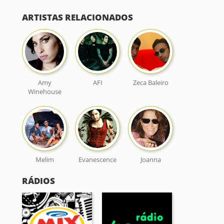
ARTISTAS RELACIONADOS
Amy
AFI
Zeca Baleiro
Winehouse
Melim
Evanescence
Joanna
RÁDIOS