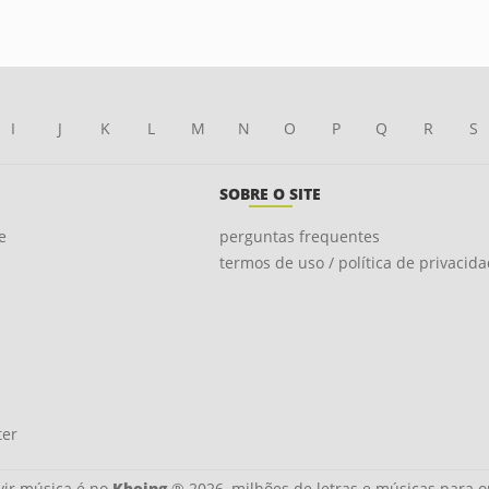
I
J
K
L
M
N
O
P
Q
R
S
SOBRE O SITE
e
perguntas frequentes
termos de uso / política de privacid
ter
ir música é no
Kboing
® 2026, milhões de letras e músicas para o