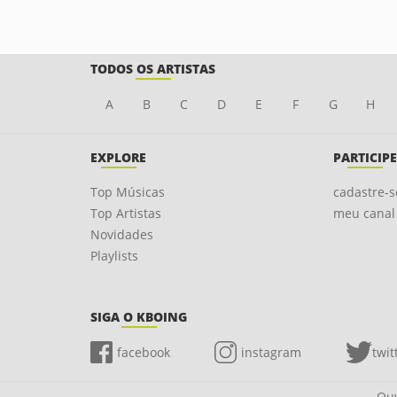
TODOS OS ARTISTAS
A
B
C
D
E
F
G
H
EXPLORE
PARTICIPE
Top Músicas
cadastre-s
Top Artistas
meu canal
Novidades
Playlists
SIGA O KBOING
facebook
instagram
twit
Ouv