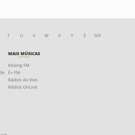
T
U
V
W
X
Y
Z
0/9
MAIS MÚSICAS
Kboing FM
ade
É+ FM
Rádios Ao Vivo
Rádios OnLine
uvir