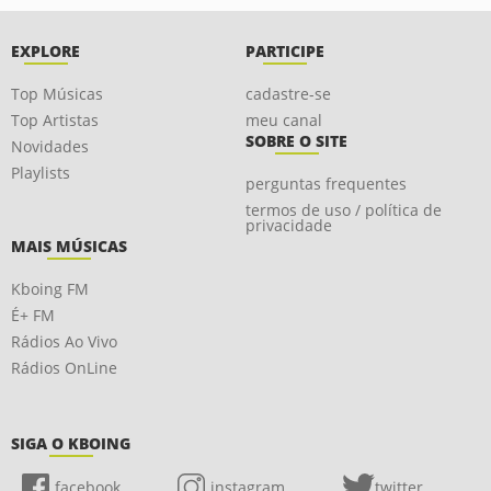
EXPLORE
PARTICIPE
Top Músicas
cadastre-se
Top Artistas
meu canal
SOBRE O SITE
Novidades
Playlists
perguntas frequentes
termos de uso / política de
privacidade
MAIS MÚSICAS
Kboing FM
É+ FM
Rádios Ao Vivo
Rádios OnLine
SIGA O KBOING
facebook
instagram
twitter