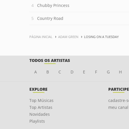
Chubby Princess
Country Road
PÁGINA INICIAL
ADAM GREEN
LOSING ON A TUESDAY
TODOS OS ARTISTAS
A
B
C
D
E
F
G
H
EXPLORE
PARTICIPE
Top Músicas
cadastre-s
Top Artistas
meu canal
Novidades
Playlists