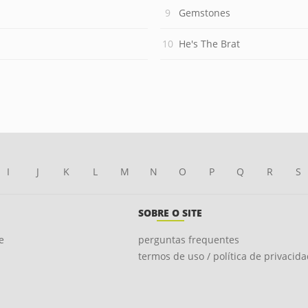
Gemstones
He's The Brat
I
J
K
L
M
N
O
P
Q
R
S
SOBRE O SITE
e
perguntas frequentes
termos de uso / política de privacid