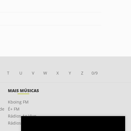
T
U
V
W
X
Y
Z
0/9
MAIS MÚSICAS
Kboing FM
ade
É+ FM
Rádios Ao Vivo
Rádios OnLine