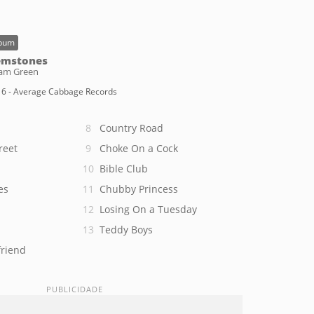
bum
emstones
am Green
6 - Average Cabbage Records
Country Road
reet
Choke On a Cock
Bible Club
es
Chubby Princess
Losing On a Tuesday
Teddy Boys
friend