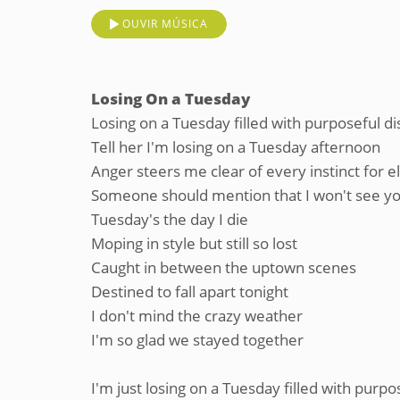
OUVIR MÚSICA
Losing On a Tuesday
Losing on a Tuesday filled with purposeful di
Tell her I'm losing on a Tuesday afternoon
Anger steers me clear of every instinct for e
Someone should mention that I won't see yo
Tuesday's the day I die
Moping in style but still so lost
Caught in between the uptown scenes
Destined to fall apart tonight
I don't mind the crazy weather
I'm so glad we stayed together
I'm just losing on a Tuesday filled with purpo