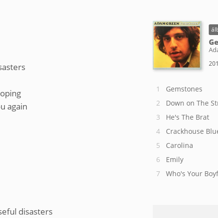
ál
G
Ad
201
sasters
Gemstones
loping
Down on The St
u again
He's The Brat
Crackhouse Blu
Carolina
Emily
Who's Your Boy
seful disasters