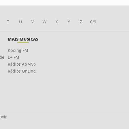
T
U
V
W
X
Y
Z
0/9
MAIS MÚSICAS
Kboing FM
ade
É+ FM
Rádios Ao Vivo
Rádios OnLine
uvir