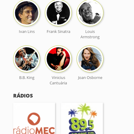
Ivan Lins
Frank Sinatra
Louis
Armstrong
B.B. King
Vinicius
Joan Osborne
Cantuária
RÁDIOS