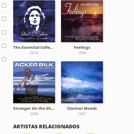
The Essential Collection
Feelings
2016
1998
Stranger On the Shore: The Best of Acker Bilk
Clarinet Moods
2000
1997
ARTISTAS RELACIONADOS