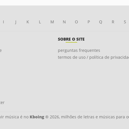
I
J
K
L
M
N
O
P
Q
R
S
SOBRE O SITE
e
perguntas frequentes
termos de uso / política de privacid
ter
ir música é no
Kboing
® 2026, milhões de letras e músicas para o