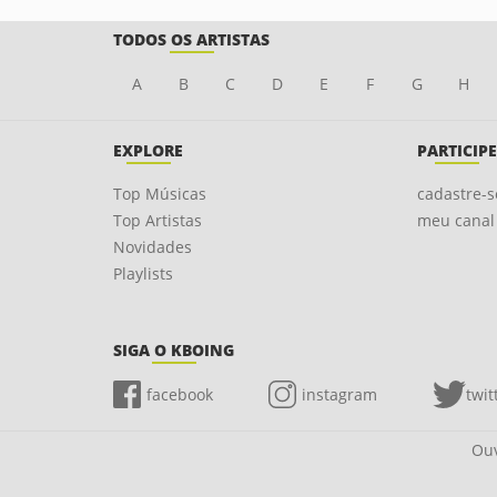
TODOS OS ARTISTAS
A
B
C
D
E
F
G
H
EXPLORE
PARTICIPE
Top Músicas
cadastre-s
Top Artistas
meu canal
Novidades
Playlists
SIGA O KBOING
facebook
instagram
twit
Ouv