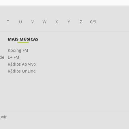
T
U
V
W
X
Y
Z
0/9
MAIS MÚSICAS
Kboing FM
ade
É+ FM
Rádios Ao Vivo
Rádios OnLine
uvir