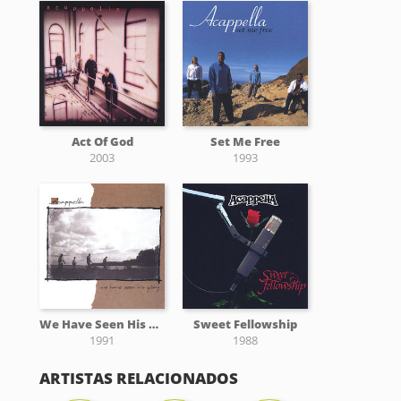
Act Of God
Set Me Free
2003
1993
We Have Seen His Glory
Sweet Fellowship
1991
1988
ARTISTAS RELACIONADOS