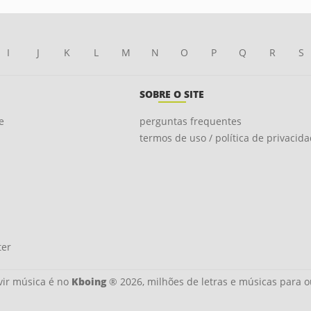
I
J
K
L
M
N
O
P
Q
R
S
SOBRE O SITE
e
perguntas frequentes
termos de uso / política de privacid
ter
ir música é no
Kboing
® 2026, milhões de letras e músicas para o