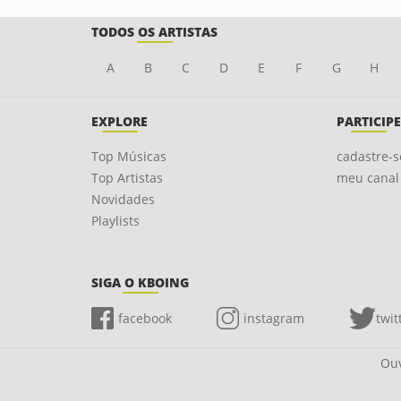
TODOS OS ARTISTAS
A
B
C
D
E
F
G
H
EXPLORE
PARTICIPE
Top Músicas
cadastre-s
Top Artistas
meu canal
Novidades
Playlists
SIGA O KBOING
facebook
instagram
twit
Ouv