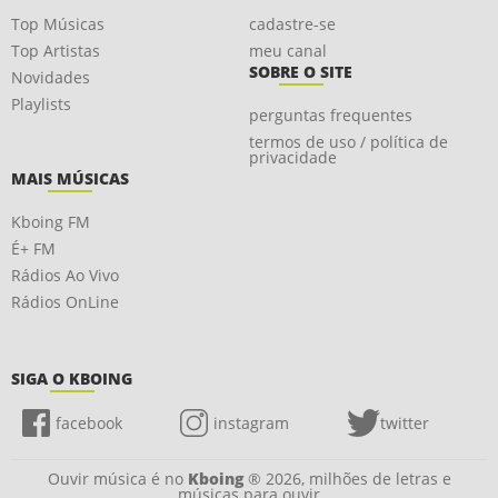
Top Músicas
cadastre-se
Top Artistas
meu canal
SOBRE O SITE
Novidades
Playlists
perguntas frequentes
termos de uso / política de
privacidade
MAIS MÚSICAS
Kboing FM
É+ FM
Rádios Ao Vivo
Rádios OnLine
SIGA O KBOING
facebook
instagram
twitter
Ouvir música é no
Kboing
® 2026, milhões de letras e
músicas para ouvir