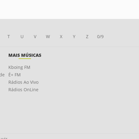
T
U
V
W
X
Y
Z
0/9
MAIS MÚSICAS
Kboing FM
ade
É+ FM
Rádios Ao Vivo
Rádios OnLine
uvir