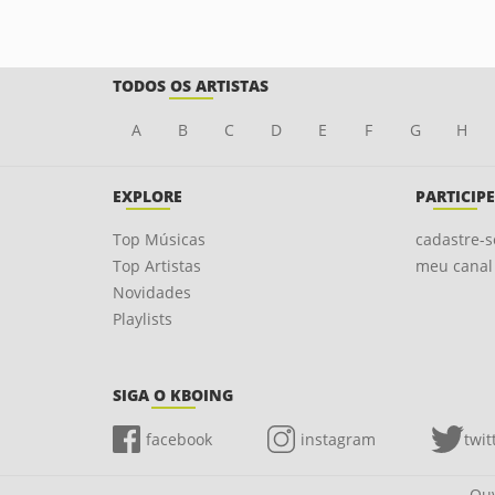
TODOS OS ARTISTAS
A
B
C
D
E
F
G
H
EXPLORE
PARTICIPE
Top Músicas
cadastre-s
Top Artistas
meu canal
Novidades
Playlists
SIGA O KBOING
facebook
instagram
twit
Ouv