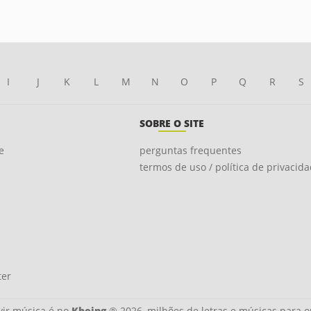
I
J
K
L
M
N
O
P
Q
R
S
SOBRE O SITE
e
perguntas frequentes
termos de uso / política de privacid
ter
ir música é no
Kboing
® 2026, milhões de letras e músicas para o