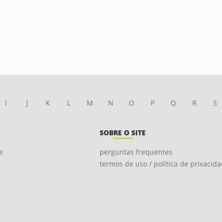
I
J
K
L
M
N
O
P
Q
R
S
SOBRE O SITE
e
perguntas frequentes
termos de uso / política de privacid