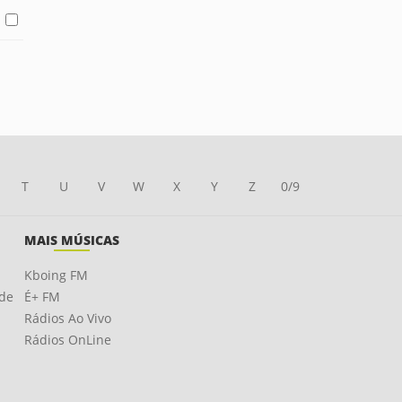
T
U
V
W
X
Y
Z
0/9
MAIS MÚSICAS
Kboing FM
ade
É+ FM
Rádios Ao Vivo
Rádios OnLine