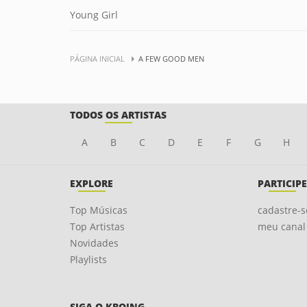
Young Girl
PÁGINA INICIAL
A FEW GOOD MEN
TODOS OS ARTISTAS
A
B
C
D
E
F
G
H
EXPLORE
PARTICIPE
Top Músicas
cadastre-s
Top Artistas
meu canal
Novidades
Playlists
SIGA O KBOING