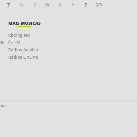
T
U
V
W
X
Y
Z
0/9
MAIS MÚSICAS
Kboing FM
ade
É+ FM
Rádios Ao Vivo
Rádios OnLine
uvir