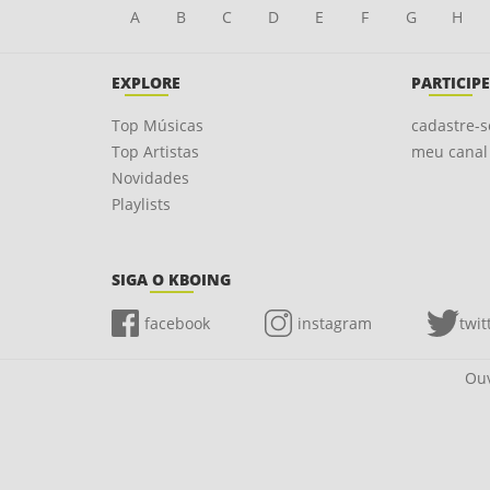
A
B
C
D
E
F
G
H
EXPLORE
PARTICIPE
Top Músicas
cadastre-s
Top Artistas
meu canal
Novidades
Playlists
SIGA O KBOING
facebook
instagram
twit
Ouv