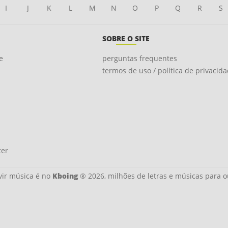
I
J
K
L
M
N
O
P
Q
R
S
SOBRE O SITE
e
perguntas frequentes
termos de uso / política de privacid
ter
ir música é no
Kboing
® 2026, milhões de letras e músicas para o