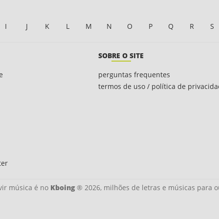
I
J
K
L
M
N
O
P
Q
R
S
SOBRE O SITE
e
perguntas frequentes
termos de uso / política de privacid
ter
ir música é no
Kboing
® 2026, milhões de letras e músicas para o