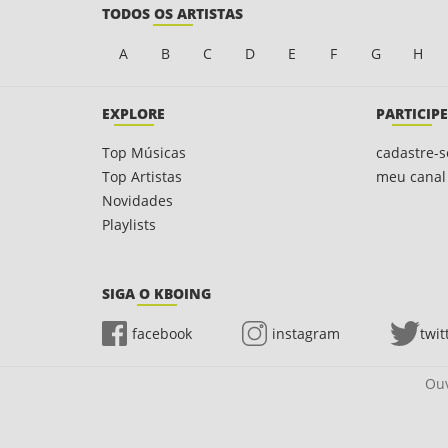
TODOS OS ARTISTAS
A
B
C
D
E
F
G
H
EXPLORE
PARTICIPE
Top Músicas
cadastre-s
Top Artistas
meu canal
Novidades
Playlists
SIGA O KBOING
facebook
instagram
twit
Ouv