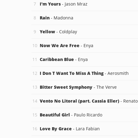
I'm Yours
- Jason Mraz
Rain
- Madonna
Yellow
- Coldplay
Now We Are Free
- Enya
Caribbean Blue
- Enya
I Don T Want To Miss A Thing
- Aerosmith
Bitter Sweet Symphony
- The Verve
Vento No Litoral (part. Cassia Eller)
- Renato
Beautiful Girl
- Paulo Ricardo
Love By Grace
- Lara Fabian