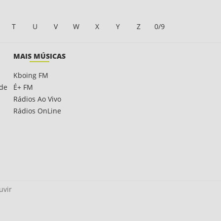
T
U
V
W
X
Y
Z
0/9
MAIS MÚSICAS
Kboing FM
ade
É+ FM
Rádios Ao Vivo
Rádios OnLine
uvir