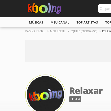
MÚSICAS
MEU CANAL
TOP ARTISTAS
TO
PÁGINA INICIAL
MEU PERFIL
EQUIPE (EBERGAMO)
RELAX
Relaxar
Playlist