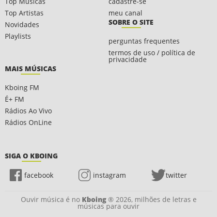
Top Músicas
cadastre-se
Top Artistas
meu canal
SOBRE O SITE
Novidades
Playlists
perguntas frequentes
termos de uso / política de
privacidade
MAIS MÚSICAS
Kboing FM
É+ FM
Rádios Ao Vivo
Rádios OnLine
SIGA O KBOING
facebook
instagram
twitter
Ouvir música é no
Kboing
® 2026, milhões de letras e
músicas para ouvir