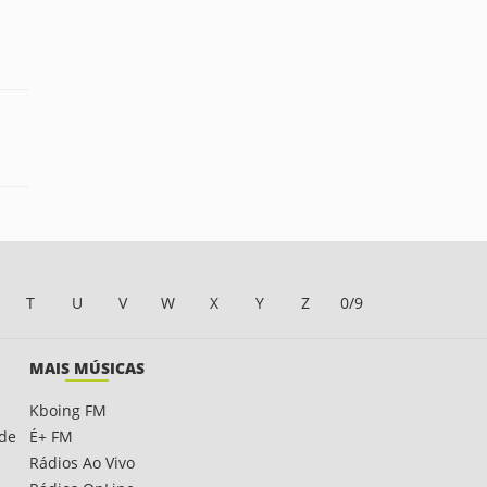
T
U
V
W
X
Y
Z
0/9
MAIS MÚSICAS
Kboing FM
ade
É+ FM
Rádios Ao Vivo