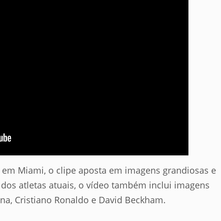
o em Miami, o clipe aposta em imagens grandiosas e
 dos atletas atuais, o vídeo também inclui imagens
na, Cristiano Ronaldo e David Beckham.