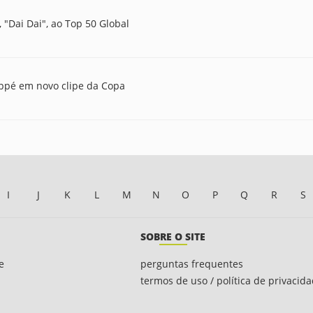
, "Dai Dai", ao Top 50 Global
appé em novo clipe da Copa
I
J
K
L
M
N
O
P
Q
R
S
SOBRE O SITE
e
perguntas frequentes
termos de uso / política de privacid