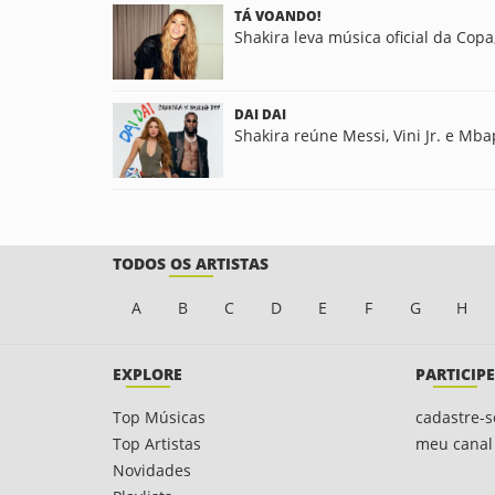
TÁ VOANDO!
Shakira leva música oficial da Copa
DAI DAI
Shakira reúne Messi, Vini Jr. e Mb
TODOS OS ARTISTAS
A
B
C
D
E
F
G
H
EXPLORE
PARTICIPE
Top Músicas
cadastre-s
Top Artistas
meu canal
Novidades