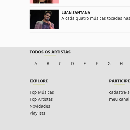
LUAN SANTANA
A cada quatro músicas tocadas nas r
TODOS OS ARTISTAS
A
B
C
D
E
F
G
H
EXPLORE
PARTICIPE
Top Músicas
cadastre-s
Top Artistas
meu canal
Novidades
Playlists