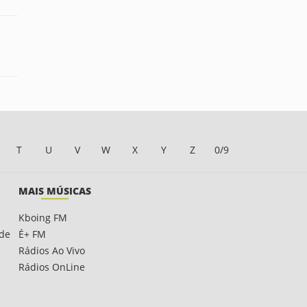
T
U
V
W
X
Y
Z
0/9
MAIS MÚSICAS
Kboing FM
ade
É+ FM
Rádios Ao Vivo
Rádios OnLine