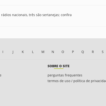
ádios nacionais, três são sertanejas; confira
I
J
K
L
M
N
O
P
Q
R
S
SOBRE O SITE
e
perguntas frequentes
termos de uso / política de privacid