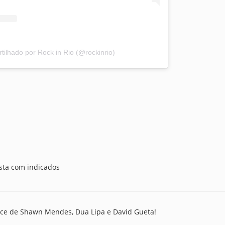
ilhado por Rock in Rio (@rockinrio)
ista com indicados
ce de Shawn Mendes, Dua Lipa e David Gueta!