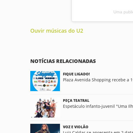
Uma publi
Ouvir músicas do U2
NOTÍCIAS RELACIONADAS
FIQUE LIGADO!
Plaza Avenida Shopping recebe a 1
PEÇA TEATRAL
Espetáculo infanto-juvenil "Uma Il
VOZ E VIOLÃO
Luiz Caldas se apresenta em 2 data