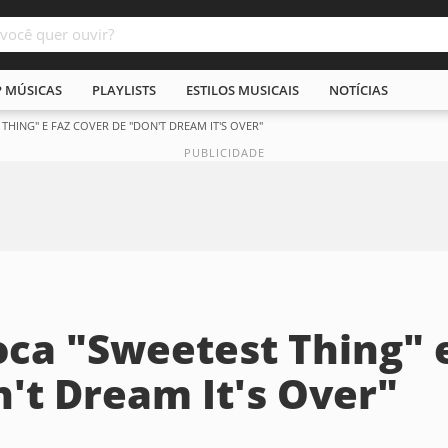
P MÚSICAS
PLAYLISTS
ESTILOS MUSICAIS
NOTÍCIAS
THING" E FAZ COVER DE "DON'T DREAM IT'S OVER"
ca "Sweetest Thing" 
n't Dream It's Over"