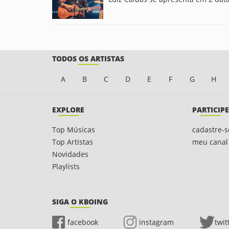
TODOS OS ARTISTAS
A
B
C
D
E
F
G
H
EXPLORE
PARTICIPE
Top Músicas
cadastre-s
Top Artistas
meu canal
Novidades
Playlists
SIGA O KBOING
facebook
instagram
twit