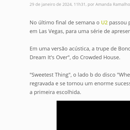
29 de janeiro de 2024, 11h31, por Amanda Ramalho
No último final de semana o
U2
passou p
em Las Vegas, para uma série de aprese
Em uma versão acústica, a trupe de Bono
Dream It's Over", do Crowded House.
"Sweetest Thing", o lado b do disco "Wh
regravada e se tornou um enorme sucess
a primeira escolhida.