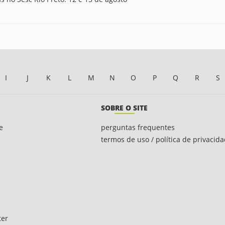
I
J
K
L
M
N
O
P
Q
R
S
SOBRE O SITE
e
perguntas frequentes
termos de uso / política de privacid
ter