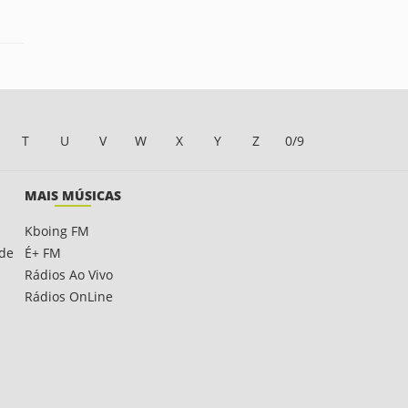
T
U
V
W
X
Y
Z
0/9
MAIS MÚSICAS
Kboing FM
ade
É+ FM
Rádios Ao Vivo
Rádios OnLine