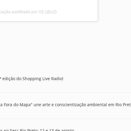
cação partilhada por U2 (@u2)
ª edição do Shopping Live Radio!
ha Fora do Mapa" une arte e conscientização ambiental em Rio Pre
s no Sesc Rio Preto: 12 e 13 de agosto