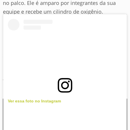
no palco. Ele é amparo por integrantes da sua
equipe e recebe um cilindro de oxigênio.
Quando ele retomou o fôlego, tranquilizou o
público e disse que o "show tinha que continar",
mas perguntou: "vocês se importariam se eu me
sentasse para esta música?".
O site também ressaltou que a altitude de West
Valley City, cerca 1.310 metros acima do nível do
mar, pode ter ajudado para que ele passasse mal.
Ver essa foto no Instagram