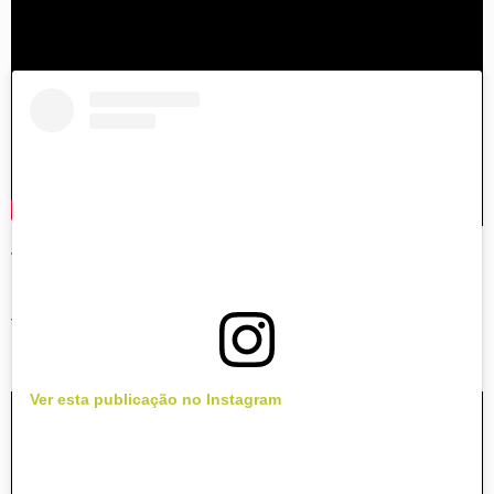
Vale mencionar por aqui que os meninos estão
prontos a darem início a turnê "Mercury World
Tour". O primeiro show será na República Checa,
no dia 30 de maio.
Ver esta publicação no Instagram